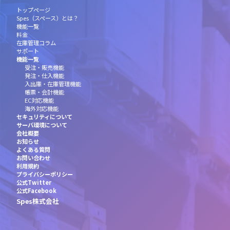
トップページ
Spes（スペース）とは？
機能一覧
料金
在庫管理コラム
サポート
機能一覧
受注・販売機能
発注・仕入機能
入出庫・在庫管理機能
帳票・会計機能
EC対応機能
海外対応機能
セキュリティについて
サーバ環境について
会社概要
お知らせ
よくある質問
お問い合わせ
利用規約
プライバシーポリシー
公式Twitter
公式Facebook
Spes株式会社