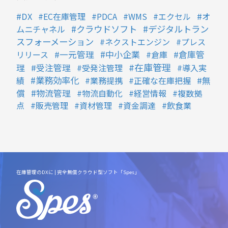
DX
EC在庫管理
PDCA
WMS
エクセル
オ
クラウドソフト
デジタルトラン
ムニチャネル
スフォーメーション
ネクストエンジン
プレス
中小企業
リリース
一元管理
倉庫
倉庫管
在庫管理
理
受注管理
受発注管理
導入実
業務効率化
績
業務提携
正確な在庫把握
無
物流管理
償
物流自動化
経営情報
複数拠
点
販売管理
資材管理
資金調達
飲食業
在庫管理のDXに | 完全無償クラウド型ソフト「Spes」