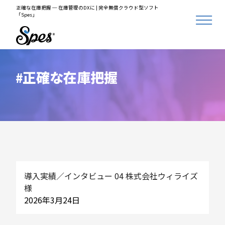
正確な在庫把握 ─ 在庫管理のDXに | 完全無償クラウド型ソフト
「Spes」
正確な在庫把握
導入実績／インタビュー 04 株式会社ウィライズ
様
2026年3月24日