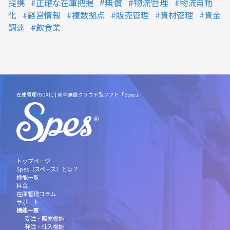
物流管理
提携
正確な在庫把握
無償
物流自動
化
経営情報
複数拠点
販売管理
資材管理
資金
調達
飲食業
在庫管理のDXに | 完全無償クラウド型ソフト「Spes」
トップページ
Spes（スペース）とは？
機能一覧
料金
在庫管理コラム
サポート
機能一覧
受注・販売機能
発注・仕入機能