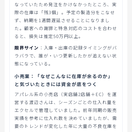
なっていたため発注をかけなかったところ、実
際の在庫は「残3個」。予定の製造分をこなせ
ず、納期を1週間遅延させることになりまし
た。顧客への謝罪と特急対応のコストを合わせ
ると、損失は推定50万円以上。
限界サイン
：入庫・出庫の記録タイミングがバ
ラバラで、誰が・いつ更新したかが追えない状
態になっている。
小売業：「なぜこんなに在庫が余るのか」
と気づいたときには資金が底をつく
アパレル系の小売店（実店舗2店舗＋EC）を運
営する渡辺さんは、シーズンごとの仕入れ量を
エクセルで管理していました。前年同期の販売
実績を参考に仕入れ数を決めていましたが、需
要のトレンドが変化した年に大量の不良在庫を