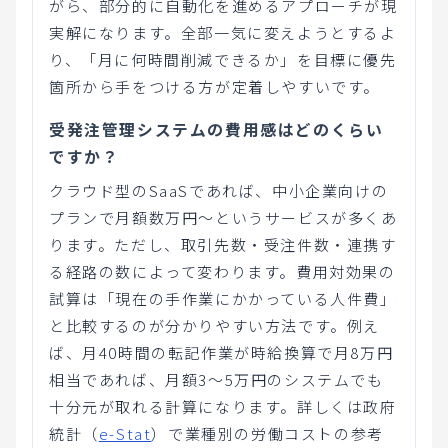
がら、部分的に自動化を進めるアプローチが現
実解になります。全部一気に変えようとするよ
り、「月に何時間削減できるか」を目標に優先
箇所から手をつける方が定着しやすいです。
受発注管理システムの費用感はどのくらい
ですか？
クラウド型のSaaSであれば、中小企業向けの
プランで月額数万円〜というサービスが多くあ
ります。ただし、取引先数・受注件数・連携す
る経路の数によって変わります。費用対効果の
試算は「現在の手作業にかかっている人件費」
と比較するのが分かりやすい方法です。例え
ば、月40時間の転記作業が時給換算で月8万円
相当であれば、月額3〜5万円のシステムでも
十分元が取れる計算になります。詳しくは政府
統計（
e-Stat
）で業種別の労働コストの参考