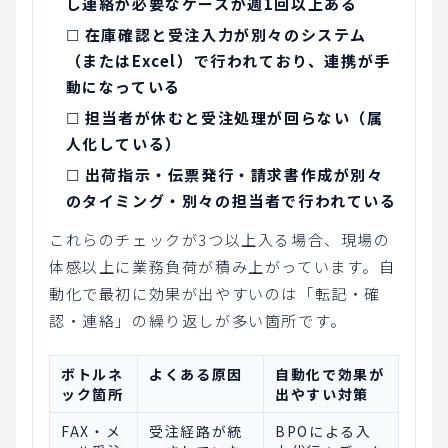
し連絡が必要なケースが週1回以上ある
☐
在庫確認と受注入力が別々のシステム
（またはExcel）で行われており、連携が手
動になっている
☐
担当者が休むと受注処理が回らない（属
人化している）
☐
出荷指示・伝票発行・請求書作成が別々
のタイミング・別々の担当者で行われている
これらのチェックが3つ以上入る場合、現場の
体感以上に業務負荷が積み上がっています。自
動化で最初に効果が出やすいのは「転記・確
認・連絡」の繰り返しが多い箇所です。
ボトルネ
よくある原因
自動化で効果が
ック箇所
出やすい対策
FAX・メ
受注経路が統
BPOによる入