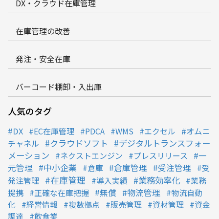
DX・クラウド在庫管理
在庫管理の改善
発注・安全在庫
バーコード棚卸・入出庫
人気のタグ
DX
EC在庫管理
PDCA
WMS
エクセル
オムニ
クラウドソフト
デジタルトランスフォー
チャネル
メーション
ネクストエンジン
プレスリリース
一
中小企業
元管理
倉庫
倉庫管理
受注管理
受
在庫管理
業務効率化
発注管理
導入実績
業務
物流管理
提携
正確な在庫把握
無償
物流自動
化
経営情報
複数拠点
販売管理
資材管理
資金
調達
飲食業