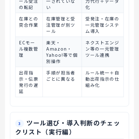
ール受注
一されていな
力代行＋データ
の転記
い
化
在庫との
在庫管理と受
受発注・在庫の
突合作業
注管理が別ツ
一元管理システ
ール
ム導入
ECモー
楽天・
ネクストエンジ
ル複数管
Amazon・
ン等の一元管理
理
Yahoo!等で個
ツール連携
別操作
出荷指
手順が担当者
ルール統一＋自
示・伝票
ごとに異なる
動出荷指示の仕
発行の遅
組み化
延
ツール選び・導入判断のチェッ
クリスト（実行編）