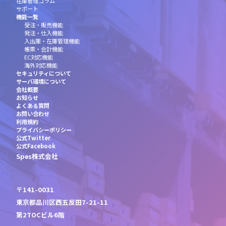
在庫管理コラム
サポート
機能一覧
受注・販売機能
発注・仕入機能
入出庫・在庫管理機能
帳票・会計機能
EC対応機能
海外対応機能
セキュリティについて
サーバ環境について
会社概要
お知らせ
よくある質問
お問い合わせ
利用規約
プライバシーポリシー
公式Twitter
公式Facebook
Spes株式会社
〒141-0031
東京都品川区西五反田7-21-11
第2TOCビル6階