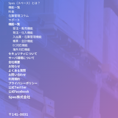
Spes（スペース）とは？
機能一覧
料金
在庫管理コラム
サポート
機能一覧
受注・販売機能
発注・仕入機能
入出庫・在庫管理機能
帳票・会計機能
EC対応機能
海外対応機能
セキュリティについて
サーバ環境について
会社概要
お知らせ
よくある質問
お問い合わせ
利用規約
プライバシーポリシー
公式Twitter
公式Facebook
Spes株式会社
〒141-0031