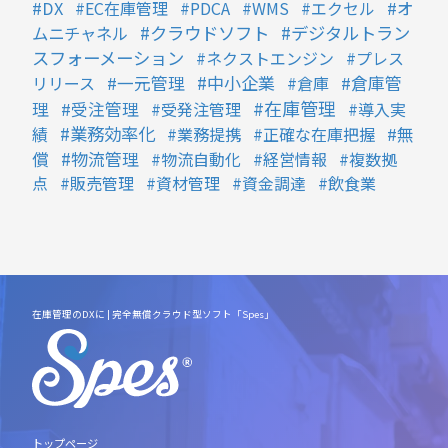
DX
EC在庫管理
PDCA
WMS
エクセル
オ
クラウドソフト
デジタルトラン
ムニチャネル
スフォーメーション
ネクストエンジン
プレス
中小企業
リリース
一元管理
倉庫
倉庫管
在庫管理
理
受注管理
受発注管理
導入実
業務効率化
績
業務提携
正確な在庫把握
無
物流管理
償
物流自動化
経営情報
複数拠
点
販売管理
資材管理
資金調達
飲食業
在庫管理のDXに | 完全無償クラウド型ソフト「Spes」
トップページ