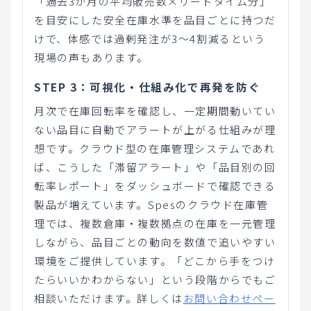
「過去3か月の平均販売数×リードタイム分」
を目安にした安全在庫水準を品目ごとに持つだ
けで、体感では過剰発注が3〜4割減るという
現場の声もあります。
STEP 3：可視化・仕組み化で再発を防ぐ
月次で在庫回転率を確認し、一定期間動いてい
ない品目に自動でアラートが上がる仕組みが理
想です。クラウド型の在庫管理システムであれ
ば、こうした「滞留アラート」や「品目別の回
転率レポート」をダッシュボードで確認できる
製品が増えています。Spesのクラウド在庫管
理では、複数倉庫・複数拠点の在庫を一元管理
しながら、品目ごとの動向を数値で追いやすい
環境をご提供しています。「どこから手をつけ
たらいいかわからない」という段階からでもご
相談いただけます。詳しくは
お問い合わせペー