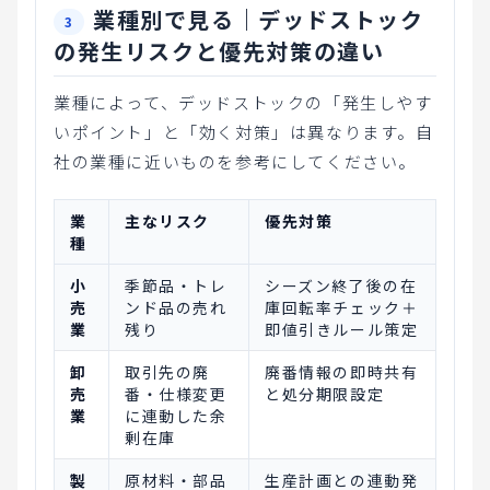
業種別で見る｜デッドストック
の発生リスクと優先対策の違い
業種によって、デッドストックの「発生しやす
いポイント」と「効く対策」は異なります。自
社の業種に近いものを参考にしてください。
業
主なリスク
優先対策
種
小
季節品・トレ
シーズン終了後の在
売
ンド品の売れ
庫回転率チェック＋
業
残り
即値引きルール策定
卸
取引先の廃
廃番情報の即時共有
売
番・仕様変更
と処分期限設定
業
に連動した余
剰在庫
製
原材料・部品
生産計画との連動発