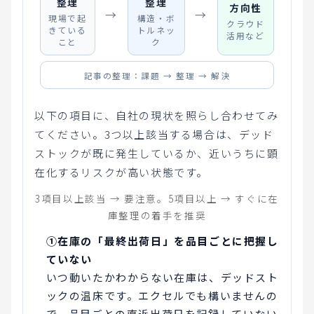
整理
整理
方向性
→
→
現場で起
構造・ボ
クラウド
きている
トルネッ
活用など
こと
ク
記事の整理：課題 → 整理 → 解決
以下の項目に、自社の現状を照らし合わせてみ
てください。3つ以上該当する場合は、デッド
ストックが既に発生しているか、近いうちに顕
在化するリスクが高い状態です。
3項目以上該当 → 要注意。5項目以上 → すぐに在
庫整理の着手を推奨
①在庫の「最終出荷日」を品目ごとに把握し
ていない
いつ動いたかわからない在庫は、デッドスト
ックの温床です。エクセルでも構いませんの
で、品目ごとの直近出荷日を記録していない