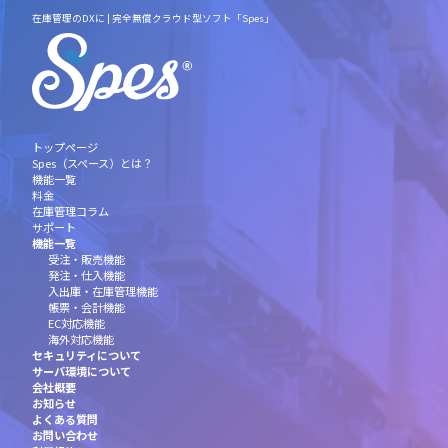
在庫管理のDXに | 完全無償クラウド型ソフト「Spes」
トップページ
Spes（スペース）とは？
機能一覧
料金
在庫管理コラム
サポート
機能一覧
受注・販売機能
発注・仕入機能
入出庫・在庫管理機能
帳票・会計機能
EC対応機能
海外対応機能
セキュリティについて
サーバ環境について
会社概要
お知らせ
よくある質問
お問い合わせ