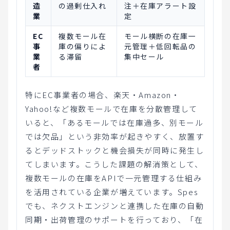
造
の過剰仕入れ
注＋在庫アラート設
業
定
EC
複数モール在
モール横断の在庫一
事
庫の偏りによ
元管理＋低回転品の
業
る滞留
集中セール
者
特にEC事業者の場合、楽天・Amazon・
Yahoo!など複数モールで在庫を分散管理して
いると、「あるモールでは在庫過多、別モール
では欠品」という非効率が起きやすく、放置す
るとデッドストックと機会損失が同時に発生し
てしまいます。こうした課題の解消策として、
複数モールの在庫をAPIで一元管理する仕組み
を活用されている企業が増えています。Spes
でも、ネクストエンジンと連携した在庫の自動
同期・出荷管理のサポートを行っており、「在