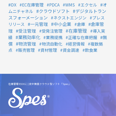
DX
EC在庫管理
PDCA
WMS
エクセル
オ
クラウドソフト
デジタルトラン
ムニチャネル
スフォーメーション
ネクストエンジン
プレス
中小企業
リリース
一元管理
倉庫
倉庫管
在庫管理
理
受注管理
受発注管理
導入実
業務効率化
績
業務提携
正確な在庫把握
無
物流管理
償
物流自動化
経営情報
複数拠
点
販売管理
資材管理
資金調達
飲食業
在庫管理のDXに | 完全無償クラウド型ソフト「Spes」