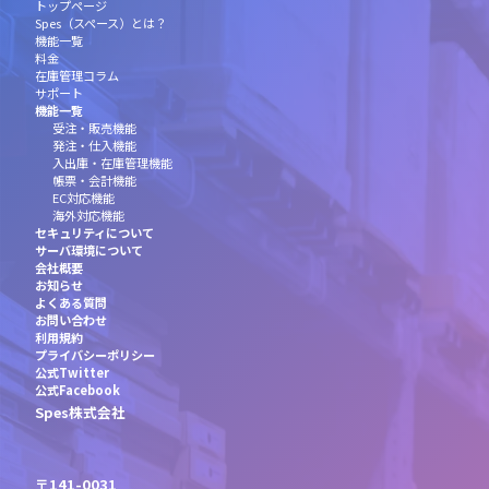
トップページ
Spes（スペース）とは？
機能一覧
料金
在庫管理コラム
サポート
機能一覧
受注・販売機能
発注・仕入機能
入出庫・在庫管理機能
帳票・会計機能
EC対応機能
海外対応機能
セキュリティについて
サーバ環境について
会社概要
お知らせ
よくある質問
お問い合わせ
利用規約
プライバシーポリシー
公式Twitter
公式Facebook
Spes株式会社
〒141-0031